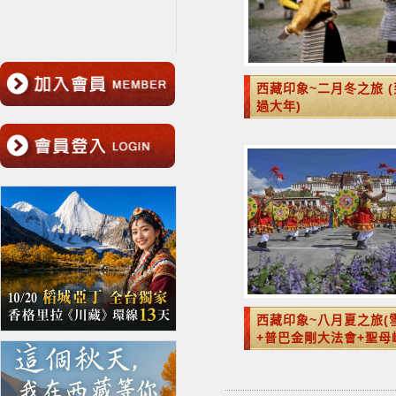
西藏印象~二月冬之旅 
過大年)
西藏印象~八月夏之旅(
+普巴金剛大法會+聖母