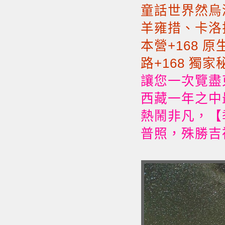
童話世界然烏
羊雍措、卡洛
本營+168 
路+168 獨
讓您一次覽盡
西藏一年之中
熱鬧非凡，【
普照，殊勝吉