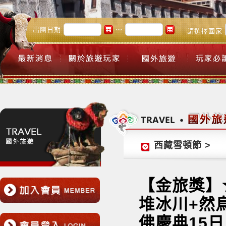
出團日期
～
請選擇國家
西藏雪頓節 >
【金旅獎】
堆冰川+然
佛慶典15