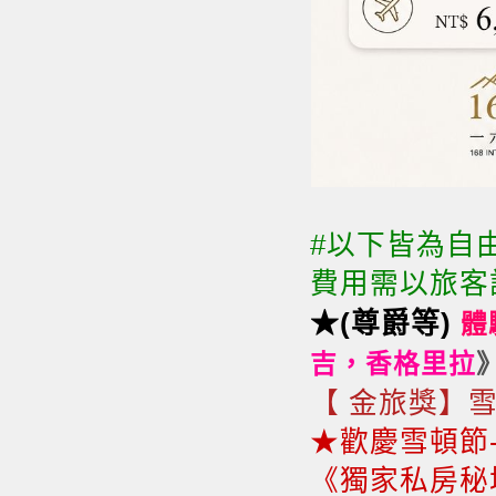
#以下皆為自
費用需以旅客
★
(尊爵等)
體
吉
，
香格里拉
【 金旅獎】雪
★歡慶雪頓節
《獨家私房秘