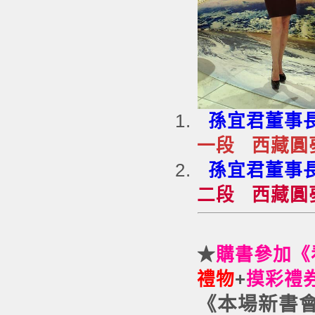
孫宜君董事長
一段
西藏圓
孫宜君董事長
二段
西藏圓
★
購書參加《
禮物
+
摸彩禮券
《本場新書